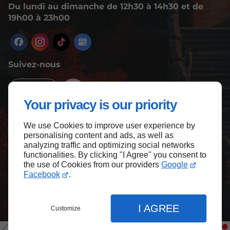
Du lundi au dimanche de 12h30 à 14h30 et de
19h00 à 23h00
Suivez-nous
Infos
Your privacy is our priority
We use Cookies to improve user experience by
personalising content and ads, as well as
analyzing traffic and optimizing social networks
functionalities. By clicking "I Agree" you consent to
the use of Cookies from our providers
Google
Facebook
.
I AGREE
Customize