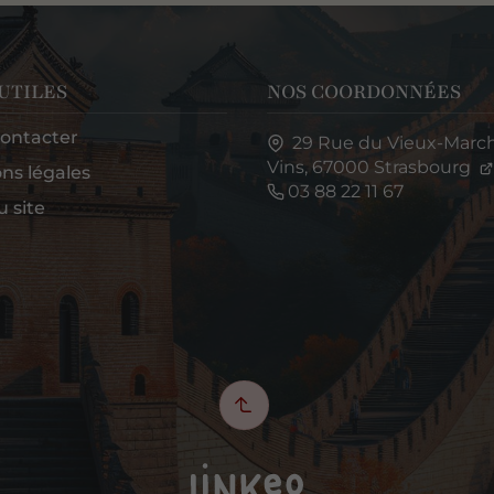
 UTILES
NOS COORDONNÉES
ontacter
29 Rue du Vieux-Marc
Vins,
67000
Strasbourg
ns légales
03 88 22 11 67
u site