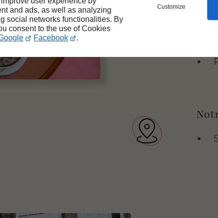
 improve user experience by
Customize
nt and ads, as well as analyzing
ng social networks functionalities. By
you consent to the use of Cookies
Google
Facebook
.
Notr