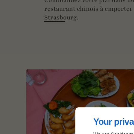
Commandez votre plat dans no
restaurant chinois à emporter
Strasbourg.
Your priva