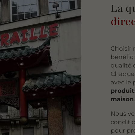
La q
dire
Choisir 
bénéfic
qualité 
Chaque
avec le 
produit
maison
Nous vei
conditi
pour pré