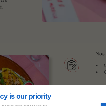
tre
 à
Nos 
cy is our priority
Nos