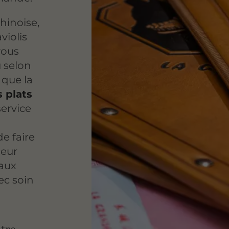
hinoise,
violis
vous
 selon
 que la
s plats
ervice
e faire
leur
 aux
ec soin