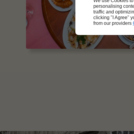
We use Cookies to
personalising conte
traffic and optimizi
clicking "I Agree" 
from our providers