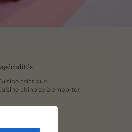
spécialités
Cuisine asiatique
Cuisine chinoise à emporter
 avantages