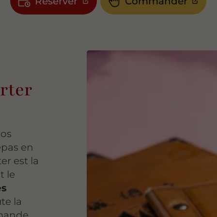
Réserver
Commander
rter
vos
epas en
er est la
t le
ès
te la
mande.