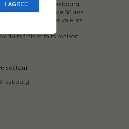
Situé au cœur de Strasbourg
I AGREE
Présent depuis plus de 38 ans
Entreprise familiale et valeurs
traditionnelles
Produits frais et faits maison
e secteur
Strasbourg