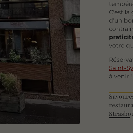
tempéra
C'est la
d'un bon
contrain
pratici
votre q
Réserva
Saint-S
à venir !
Savourez
restaura
Strasbo